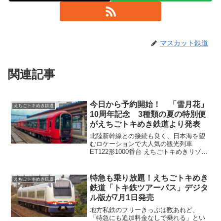
マスカット鉄道
関連記事
今日から予約開始！ 「雪月花」
えちごトキめき鉄道
10周年記念 3種類の夏の特別便
がえちごトキめき鉄道より発表
北陸新幹線との接続も良く、日本海を望
むロケーションで大人気の観光列車
ET122形1000番台 えちごトキめきリゾー
ト雪月花（せつげっか）。2016年の運行
開始から早いもので 10周年 を迎えまし
た。これを記念して、2026年夏に 3種類
特急も乗り放題！えちごトキめき
えちごトキめき鉄道
の特...
鉄道「トキ鉄ツアーパス」デジタ
ル版が7月1日発売
地方私鉄のフリーきっぷは数あれど、
「特急にも追加料金なしで乗れる」とい