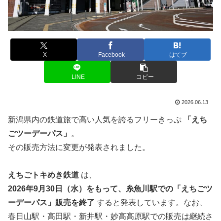
X
Facebook
はてブ
LINE
コピー
2026.06.13
新潟県内の鉄道旅で高い人気を誇るフリーきっぷ
「えち
ごツーデーパス」
。
その販売方法に変更が発表されました。
えちごトキめき鉄道
は、
2026年9月30日（水）をもって、糸魚川駅での「えちごツ
ーデーパス」販売を終了
すると発表しています。なお、
春日山駅・高田駅・新井駅・妙高高原駅での販売は継続さ