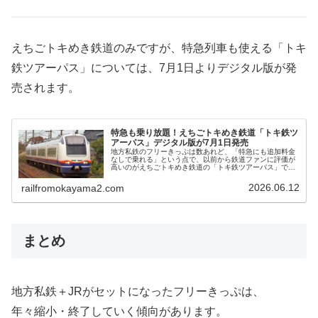
えちごトキめき鉄道のみですが、特急列車も使える「トキ
鉄ツアーパス」については、7月1日よりデジタル版が発
売されます。
特急も乗り放題！えちごトキめき鉄道「トキ鉄ツ
アーパス」デジタル版が7月1日発売
地方私鉄のフリーきっぷは数あれど、「特急にも追加料金
なしで乗れる」という点で、以前から鉄道ファンに評価が
高いのがえちごトキめき鉄道の「トキ鉄ツアーパス」で
す。その「トキ鉄ツアーパス」が、2026年7月1日からデ
ジタル版でも発売開始となります...
2026.06.12
railfromokayama2.com
まとめ
地方私鉄＋JRがセットになったフリーきっぷは、
年々縮小・終了していく傾向があります。