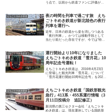
う点で、以前から鉄道ファンに評価が高
いのがえちごトキめき鉄道の「トキ鉄ツ
アーパス」です。その「トキ鉄ツアーパ
ス」が、2026年7月1日からデジタル版で
夜の時間を列車で過ごす旅 えち
えちごトキめき鉄道
も発売開始となります...
ごトキめき鉄道が新北陸色の夜行
列車を運行へ
近年、日本の鉄道から姿を消しつつある
「夜行列車」。かつては移動手段として
当たり前だった存在ですが、今では“特別
な体験”として、静かな注目を集めていま
す。そんな中、えちごトキめき鉄道が、
2026年5月3日に、国鉄形車両を使用した
運行開始より10年になりました
えちごトキめき鉄道
夜行列車を運行...
えちごトキめき鉄道「雪月花」10
周年記念号運転！
えちごトキめき鉄道は、2016年4月23日
に登場した観光列車「雪月花」について
「雪月花運行開始10周年記念号」を2026
年4月23日（木）に運行することを発表し
ました。最も値段の高いコースは75,000
円となっていますが、「雪月花」のファ
えちごトキめき鉄道「国鉄形観光
えちごトキめき鉄道
ンの方でしたら検討の余地はあるのでは
急行」413系・455系運行情報（3
ないでしょうか。
月11日投稿分 追記修正）
新潟県の第三セクター会社「えちごトキ
めき鉄道」は、現在運休している国鉄形