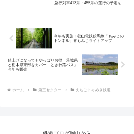
急行列車413系・455系の運行の予定を発
表しました。なお、2025年の3月9日をも
って「急行券」の制度は廃止されました
ので通常の乗車券で乗車することが可能
です。なお、この記事は3月11日に投稿し
た内容を加筆・修正しています。
今年も実施！叡山電鉄鞍馬線「もみじの
トンネル」青もみじライトアップ
値上げになってもやっぱりお得 茨城県
と栃木県東部をカバー「ときわ路パス」
今年も販売
ホーム
第三セクター
えちごトキめき鉄道
鉄道ブログ岡山から