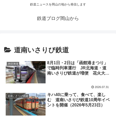
鉄道ニュースを岡山の地から発信します
鉄道ブログ岡山から
道南いさりび鉄道
8月1日・2日は「函館港まつり」
JR北海道
で臨時列車運行 JR北海道・道
南いさりび鉄道が増便 花火大
会・パレードの帰宅にも便利
2026.07.31
キハ40に乗って、食べて、楽し
道南いさりび鉄道
む 道南いさりび鉄道10周年イベ
ントを開催（2026年5月23日）