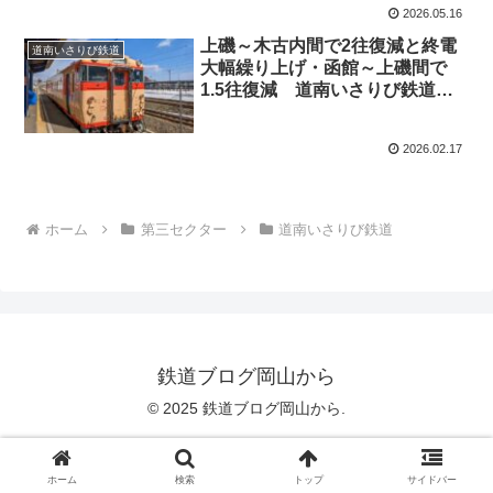
2026.05.16
上磯～木古内間で2往復減と終電
道南いさりび鉄道
大幅繰り上げ・函館～上磯間で
1.5往復減 道南いさりび鉄道
2026年3月14日ダイヤ改正
2026.02.17
ホーム
第三セクター
道南いさりび鉄道
鉄道ブログ岡山から
© 2025 鉄道ブログ岡山から.
ホーム
検索
トップ
サイドバー