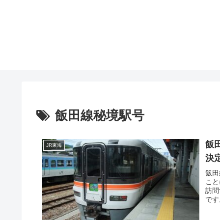
飯田線秘境駅号
飯
JR東海
決
飯田
こと
訪問
です
る数
駅間