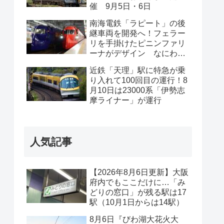
催 9月5日・6日
南海電鉄「ラピート」の後
継車両を開発へ！フェラー
リを手掛けたピニンファリ
ーナがデザイン なにわ筋
線開業に向け新型空港特急
近鉄「天理」駅に特急が乗
を導入
り入れて100回目の運行！8
月10日は23000系「伊勢志
摩ライナー」が運行
人気記事
【2026年8月6日更新】大阪
府内でもここだけに…「み
どりの窓口」が残る駅は17
駅（10月1日からは14駅）
8月6日『びわ湖大花火大