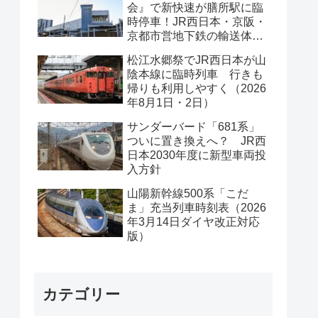
会』で新快速が膳所駅に臨
時停車！JR西日本・京阪・
京都市営地下鉄の輸送体系
は？
松江水郷祭でJR西日本が山
陰本線に臨時列車 行きも
帰りも利用しやすく（2026
年8月1日・2日）
サンダーバード「681系」
ついに置き換えへ？ JR西
日本2030年度に新型車両投
入方針
山陽新幹線500系「こだ
ま」充当列車時刻表（2026
年3月14日ダイヤ改正対応
版）
カテゴリー