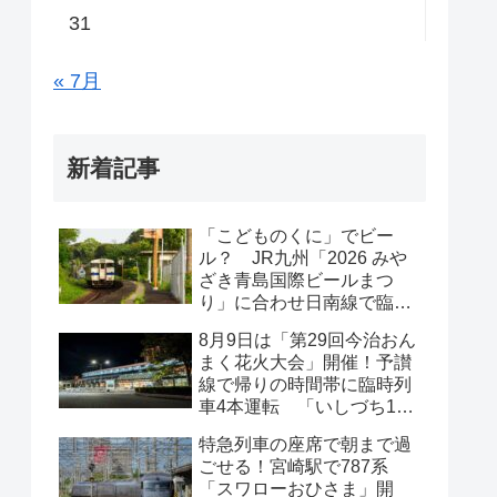
31
« 7月
新着記事
「こどものくに」でビー
ル？ JR九州「2026 みや
ざき青島国際ビールまつ
り」に合わせ日南線で臨時
列車運行（2026年8月22
8月9日は「第29回今治おん
日・23日）
まく花火大会」開催！予讃
線で帰りの時間帯に臨時列
車4本運転 「いしづち104
号」はアンパンマン列車で
特急列車の座席で朝まで過
運行
ごせる！宮崎駅で787系
「スワローおひさま」開