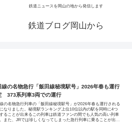
鉄道ニュースを岡山の地から発信します
鉄道ブログ岡山から
田線の名物急行「飯田線秘境駅号」2026年春も運行
定 373系列車3両での運行
線の名物急行列車の「飯田線秘境駅号」が2026年春も運行される
になりました。秘境駅ランキング上位10位以内の駅を同時に4つ
することが出来るこの列車は鉄道ファンの間でも人気の高い列車
。また、JRでは珍しくなってしまった急行列車に乗ることが出来
少ないチャンスでもあります。なお、5月10日は伊那市駅→飯田
を運行する団体列車「伊那谷お酒学園第2弾」の続きとして楽しむ