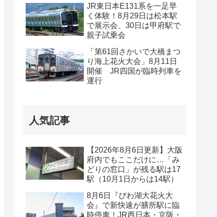
JR東日本E131系を一足早
く体験！8月29日は松本駅
で展示会、30日は甲府駅で
親子試乗会
「第61回さかいで大橋まつ
り海上花火大会」8月11日
開催 JR四国が臨時列車を
運行
人気記事
【2026年8月6日更新】大阪
府内でもここだけに…「み
どりの窓口」が残る駅は17
駅（10月1日からは14駅）
8月6日『びわ湖大花火大
会』で新快速が膳所駅に臨
時停車！JR西日本・京阪・