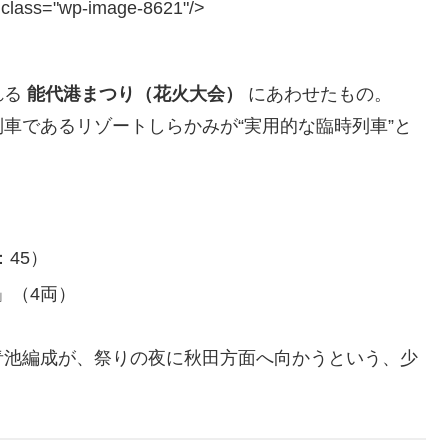
="wp-image-8621"/>
れる
能代港まつり（花火大会）
にあわせたもの。
車であるリゾートしらかみが“実用的な臨時列車”と
：45）
」（4両）
青池編成が、祭りの夜に秋田方面へ向かうという、少