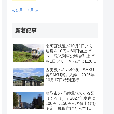
« 5月
7月 »
新着記事
南阿蘇鉄道が10月1日より
運賃を10円～60円値上げ
へ 観光列車の料金引上げ
も1日フリーきっぷは1,200
円で据え置き
因美線へキハ40系「SAKU
美SAKU楽」入線 2026年
10月17日特別運行
鳥取市の「循環バスくる梨
（くるり）」2027年度春に
100円→150円への値上げを
予定 鳥取市にとって1億
円の負担は限界？