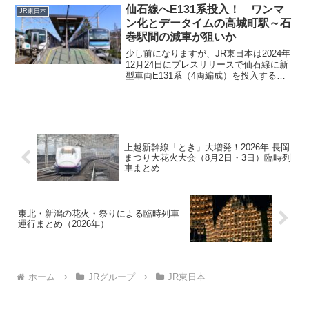
舞台となるのは、観光列車HB-E300系
仙石線へE131系投入！ ワンマ
JR東日本
「海里」が...
ン化とデータイムの高城町駅～石
巻駅間の減車が狙いか
少し前になりますが、JR東日本は2024年
12月24日にプレスリリースで仙石線に新
型車両E131系（4両編成）を投入するこ
とを発表しました。投入される車両はオ
ールロングシートでワンマン運転に対応
した車両となります。これにより、仙石
線にどういう変化が起こるか予想してみ
たいと思います。
上越新幹線「とき」大増発！2026年 長岡
まつり大花火大会（8月2日・3日）臨時列
車まとめ
東北・新潟の花火・祭りによる臨時列車
運行まとめ（2026年）
ホーム
JRグループ
JR東日本