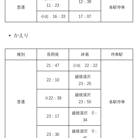
12：38
11：23
普通
各駅停車
小出 16：33
17：07
かえり
種別
長岡発
終着
停車駅
21：47
小出 22：22
越後湯沢
22：10
23：25
越後湯沢
※22：39
普通
23：55
各駅停車
越後湯沢 0：
23：17
34
越後湯沢 0：
23：30