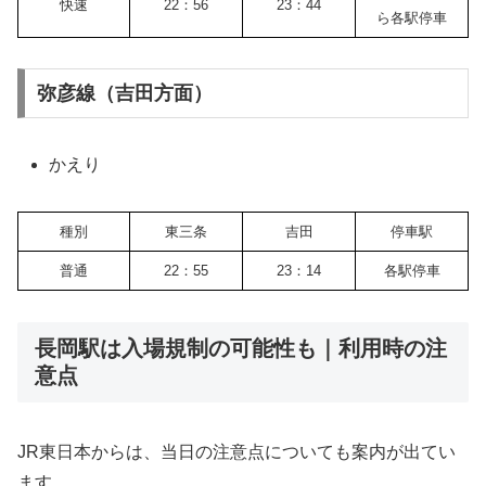
快速
22：56
23：44
ら各駅停車
弥彦線（吉田方面）
かえり
種別
東三条
吉田
停車駅
普通
22：55
23：14
各駅停車
長岡駅は入場規制の可能性も｜利用時の注
意点
JR東日本からは、当日の注意点についても案内が出てい
ます。