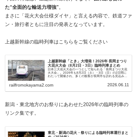
た“全面的な輸送力増強”
。
まさに「花火大会仕様ダイヤ」と言える内容で、鉄道ファ
ン・旅行者ともに注目の発表となっています。
上越新幹線の臨時列車はこちらをご覧ください
上越新幹線「とき」大増発！2026年 長岡まつり
大花火大会（8月2日・3日）臨時列車まとめ
日本三大花火大会の一つとして知られる「長岡まつり大花
火大会」。2026年も8月2日（土）・3日（日）の2日間に
わたって開催され、多くの観客が長岡市を訪れる見込みで
す。これにあわせて、JR東日本は、上越新幹線「とき」号
の大規模な臨時列車運転を...
2026.06.11
railfromokayama2.com
新潟・東北地方のお祭りにあわせた2026年の臨時列車の
リンク集です。
東北・新潟の花火・祭りによる臨時列車運行まと
め（2026年）