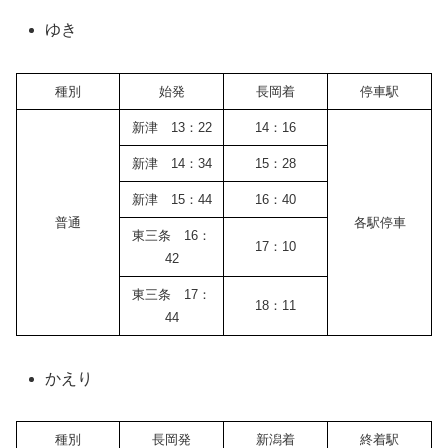
ゆき
種別
始発
長岡着
停車駅
新津 13：22
14：16
新津 14：34
15：28
新津 15：44
16：40
普通
各駅停車
東三条 16：
17：10
42
東三条 17：
18：11
44
かえり
種別
長岡発
新潟着
終着駅