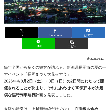
X
Facebook
はてブ
LINE
コピー
2026.06.11
毎年全国から多くの観客が訪れる、新潟県長岡市の夏の一
大イベント「長岡まつり大花火大会」。
2026年も
8月2日（土）・3日（日）の2日間にわたって開
催されることが決まり、それにあわせてJR東日本が大規
模な臨時列車運行計画
を発表しました。
今回の特徴は、上越新幹線だけでなく、
在来線も含め