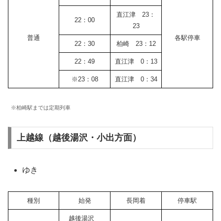
直江津 23：
22：00
23
普通
各駅停車
22：30
柏崎 23：12
22：49
直江津 0：13
※23：08
直江津 0：34
※柏崎駅までは定期列車
上越線（越後湯沢・小出方面）
ゆき
種別
始発
長岡着
停車駅
越後湯沢