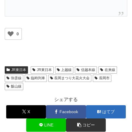
0
JR東日本
JR東日本
上越線
信越本線
在来線
弥彦線
臨時列車
長岡まつり大花火大会
長岡市
飯山線
シェアする
X
Facebook
はてブ
LINE
コピー