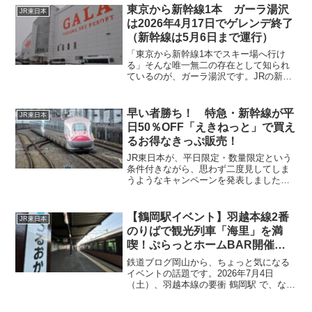
北3県で開催される13もの夏祭り・花火大
東京から新幹線1本 ガーラ湯沢
JR東日本
会に向けて、臨時...
は2026年4月17日でゲレンデ終了
（新幹線は5月6日まで運行）
「東京から新幹線1本でスキー場へ行け
る」そんな唯一無二の存在として知られ
ているのが、ガーラ湯沢です。JRの新幹
線駅とスキー場が直結しているという珍
しさから、日帰りスキーや初心者にも人
気のスポットですが、2026年度シーズン
早い者勝ち！ 特急・新幹線が平
JR東日本
はゲレンデ営業の終...
日50％OFF「えきねっと」で買え
るお得なきっぷ販売！
JR東日本が、平日限定・数量限定という
条件付きながら、思わず二度見してしま
うようなキャンペーンを発表しました。
それが、「えきねっと」会員向けに特
急・新幹線（北海道新刊もOK）が
50％OFFで購入できるお得なきっぷで
【鶴岡駅イベント】羽越本線2番
JR東日本
す。物価高で旅行を控えていた方にとっ
のりばで観光列車「海里」を満
ては、まさに朗報。今回は、鉄道ファン
喫！ぷらっとホームBAR開催
目線・利用者目線の両方から、このきっ
（2026年7月4日）
ぷをじっくり見ていきます。
鉄道ブログ岡山から、ちょっと気になる
イベントの話題です。2026年7月4日
（土）、羽越本線の要衝 鶴岡駅 で、なん
とも魅力的な企画が開催されます。その
名も 「ぷらっとホームBAR＠鶴岡駅」。