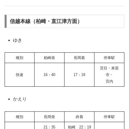
信越本線（柏崎・直江津方面）
ゆき
種別
柏崎発
長岡着
停車駅
茨目・来迎
快速
16：40
17：18
寺・
宮内
かえり
種別
長岡発
終着
停車駅
21：35
柏崎 22：19