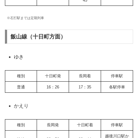
45
※石打駅までは定期列車
飯山線（十日町方面）
ゆき
種別
十日町発
長岡着
停車駅
普通
16：26
17：35
各駅停車
かえり
種別
長岡発
十日町着
停車駅
越後川口駅か