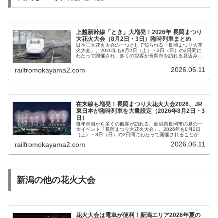
上越新幹線「とき」大増発！2026年 長岡まつり
大花火大会（8月2日・3日）臨時列車まとめ
日本三大花火大会の一つとして知られる「長岡まつり大花
火大会」。2026年も8月2日（土）・3日（日）の2日間に
わたって開催され、多くの観客が長岡市を訪れる見込みで
す。これにあわせて、JR東日本は、上越新幹線「とき」号
の大規模な臨時列車運転を...
2026.06.11
railfromokayama2.com
在来線も増発！長岡まつり大花火大会2026、JR
東日本が臨時列車を大量設定（2026年8月2日・3
日）
毎年全国から多くの観客が訪れる、新潟県長岡市の夏の一
大イベント「長岡まつり大花火大会」。2026年も8月2日
（土）・3日（日）の2日間にわたって開催されることが決
まり、それにあわせてJR東日本が大規模な臨時列車運行計
2026.06.11
railfromokayama2.com
画を発表しました。今回の...
新潟の他の花火大会
花火大会は電車が便利！新潟エリア2026年夏の