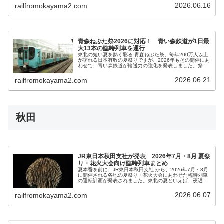
は、旅情を盛り上げる 臨時列車の運...
2026.06.16
railfromokayama2.com
青森ねぶた祭2026に対応！ 青い森鉄道が1日最
大13本の臨時列車を運行
東北の短い夏を熱く彩る 青森ねぶた祭。毎年200万人以上
が訪れる日本有数の夏祭りですが、2026年もその開催にあ
わせて、青い森鉄道が輸送力の強化を発表しました。祭り
期間中は、1日あたり最大13本もの臨時列車を設定。青森
市内だけでなく、沿線各...
2026.06.21
railfromokayama2.com
秋田
JR東日本秋田支社が発表 2026年7月・8月 夏祭
り・花火大会向け臨時列車まとめ
夏本番を前に、JR東日本秋田支社 から、2026年7月・8月
に開催される各地の夏祭り・花火大会にあわせた臨時列車
の運転計画が発表されました。東北の夏といえば、夜遅く
まで続く祭りや大規模な花火大会。例年「帰りの列車が少
ない」「混雑で乗れない」...
2026.06.07
railfromokayama2.com