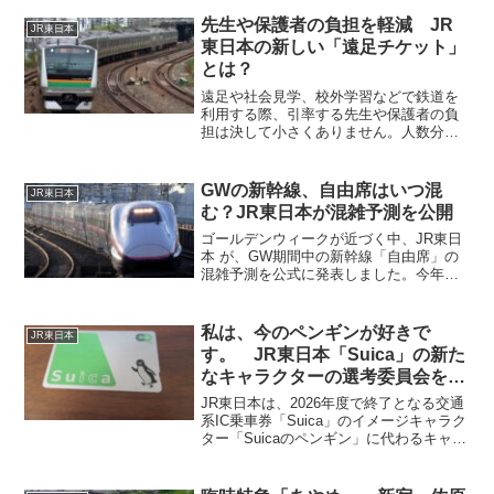
HIGH RAIL 1375に乗車し、標高1,500m
級の高原に建つ 八ヶ岳高原...
先生や保護者の負担を軽減 JR
JR東日本
東日本の新しい「遠足チケット」
とは？
遠足や社会見学、校外学習などで鉄道を
利用する際、引率する先生や保護者の負
担は決して小さくありません。人数分の
きっぷ手配当日の変更や雨天対応乗車前
後の改札対応団体行動でのスムーズな移
動こうした悩みを抱えてきた現場にとっ
GWの新幹線、自由席はいつ混
JR東日本
て、うれしいニュースが飛...
む？JR東日本が混雑予測を公開
ゴールデンウィークが近づく中、JR東日
本 が、GW期間中の新幹線「自由席」の
混雑予測を公式に発表しました。今年の
GWは、曜日の並びの影響もあって長期休
暇を取りやすい人が多く、すでに新幹線
の指定席は「ほぼ満席」「取れなかっ
私は、今のペンギンが好きで
JR東日本
た…」という声も少な...
す。 JR東日本「Suica」の新た
なキャラクターの選考委員会を
2026年2月中に発足へ
JR東日本は、2026年度で終了となる交通
系IC乗車券「Suica」のイメージキャラク
ター「Suicaのペンギン」に代わるキャラ
クターを決める選考委員会を2026年2月中
に発足させると発表しました。選考委員
が作成した3つの候補から公募でデザイン