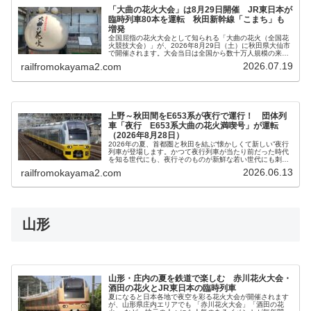
「大曲の花火大会」は8月29日開催 JR東日本が
臨時列車80本を運転 秋田新幹線「こまち」も
増発
全国屈指の花火大会として知られる「大曲の花火（全国花
火競技大会）」が、2026年8月29日（土）に秋田県大仙市
で開催されます。大会当日は全国から数十万人規模の来場
者が訪れることから、JR東日本秋田支社は大規模な輸送体
2026.07.19
railfromokayama2.com
制を実施。秋田新幹線「こ...
上野～秋田間をE653系が夜行で運行！ 団体列
車「夜行 E653系大曲の花火満喫号」が運転
（2026年8月28日）
2026年の夏、首都圏と秋田を結ぶ“懐かしくて新しい”夜行
列車が登場します。かつて夜行列車が当たり前だった時代
を知る世代にも、夜行そのものが新鮮な若い世代にも刺さ
る企画――上野～秋田間をE653系で結ぶ団体臨時列車「夜
2026.06.13
railfromokayama2.com
行 E653系 大曲の...
山形
山形・庄内の夏を鉄道で楽しむ 赤川花火大会・
酒田の花火とJR東日本の臨時列車
夏になると日本各地で夜空を彩る花火大会が開催されます
が、山形県庄内エリアでも 「赤川花火大会」「酒田の花