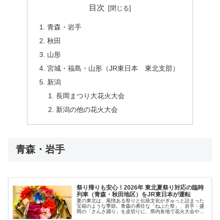
目次
青森・岩手
秋田
山形
宮城・福島・山形（JR東日本 東北支部）
新潟
長岡まつり大花火大会
新潟の他の花火大会
青森・岩手
祭り帰りも安心！2026年 東北夏祭り対応の臨時
列車（青森・秋田地区）をJR東日本が運転
夏の東北は、風情ある祭りと伝統文化がぎゅっと詰まった
宝箱のような季節。青森の勇壮な「ねぶた祭」、岩手・盛
岡の「さんさ踊り」を皮切りに、県内各地で花火大会や郷
土芸能が繰り広げられます。そしてそんな熱狂の日々に