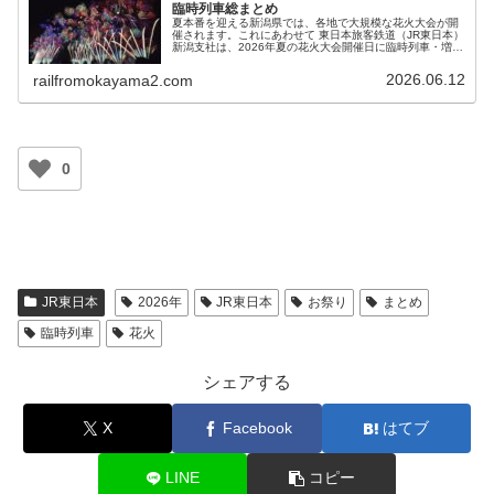
臨時列車総まとめ
夏本番を迎える新潟県では、各地で大規模な花火大会が開
催されます。これにあわせて 東日本旅客鉄道（JR東日本）
新潟支社は、2026年夏の花火大会開催日に臨時列車・増発
列車を運転することを発表しました。今回は、鉄道利用で
花火大会へ出かける方に...
2026.06.12
railfromokayama2.com
0
JR東日本
2026年
JR東日本
お祭り
まとめ
臨時列車
花火
シェアする
X
Facebook
はてブ
LINE
コピー