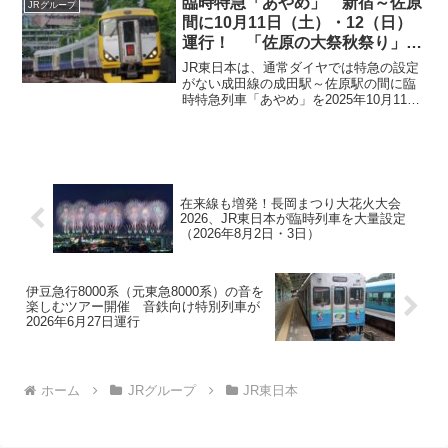
臨時特急「あやめ」 新宿～佐原
JRグループ
を選んだ後、愛称を再び公募で選びま
間に10月11日（土）・12（日）
す。今のキャラクターのレベルが高いだ
運行！ 「佐原の大祭秋祭り」に
けにどのようなデザイン・名前になるの
あわせて
か楽しみです。
JR東日本は、通常ダイヤでは特急の設定
がない成田線の成田駅～佐原駅の間に臨
時特急列車「あやめ」を2025年10月11日
（土）・12日（日）に運行します。これ
は、佐原で行われる「佐原の大祭秋祭
り」に併せて運行されるものです。車両
は、E257系5両での運行となります。
在来線も増発！長岡まつり大花火大会
2026、JR東日本が臨時列車を大量設定
（2026年8月2日・3日）
伊豆急行8000系（元東急8000系）の音を
楽しむツアー開催 音鉄向け特別列車が
2026年6月27日運行
ホーム
JRグループ
JR東日本