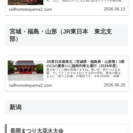
火」 など、地元の人々にも人気のあるイベントが毎年開催
されています。そんな華やかな夜を楽しむなら、やっぱり
鉄道でのおでかけが気軽でワク...
2026.06.13
railfromokayama2.com
宮城・福島・山形（JR東日本 東北支
部）
JR東日本南東北（宮城県・福島県・山形県）3県
の13の夏祭りに臨時列車を運行（2026年度）
夏が近づくと胸が高鳴りますね。青い空、照りつける太
陽、そしてどこかそわそわとする街の空気。東北の夏は、
まさに「祭りと列車」の季節です。今年2026年、JR東日
本は宮城・福島・山形の南東北3県で開催される13もの夏
祭り・花火大会に向けて、臨時...
2026.06.20
railfromokayama2.com
新潟
長岡まつり大花火大会