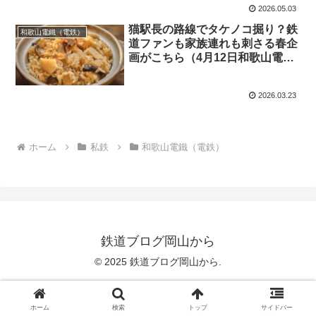
2026.05.03
猫駅長の路線でタケノコ掘り？鉄
和歌山電鐵（電鉄）
道ファンも家族連れも刺さる春企
画がこちら（4月12日和歌山電鐵
（電鉄）貴志川線）
2026.03.23
ホーム
私鉄
和歌山電鐵（電鉄）
鉄道ブログ岡山から
© 2025 鉄道ブログ岡山から.
ホーム
検索
トップ
サイドバー