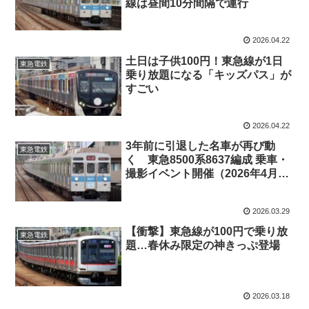
線は昼間10分間隔で運行
2026.04.22
土日は子供100円！東急線が1日
東急電鉄
乗り放題になる「キッズパス」が
すごい
2026.04.22
3年前に引退した名車が再び動
東急電鉄
く 東急8500系8637編成 乗車・
撮影イベント開催（2026年4月19
日）
2026.03.29
【衝撃】東急線が100円で乗り放
東急電鉄
題…春休み限定の神きっぷ登場
2026.03.18