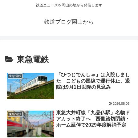
鉄道ニュースを岡山の地から発信します
鉄道ブログ岡山から
東急電鉄
「ひつじでんしゃ」は入院しまし
東急電鉄
た こどもの国線で運行休止、退
院は9月1日以降の見込み
2026.08.05
東急大井町線「九品仏駅」名物ド
東急電鉄
アカット終了へ 西側踏切閉鎖・
ホーム延伸で2029年度解消予定