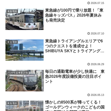
2026.07.15
東急線が100円で乗り放題！「東
東急電鉄
急線キッズパス」2026年夏休み
も発売決定
2026.07.10
東急線トライアングルエリアで6
東急電鉄
つのクエストを達成せよ！
SHIBUYA SKYとトライアングル
パスで巡る1日旅
2026.06.29
毎日の通勤電車が少し快適に 東
2026年度事業計画
急2026年度設備投資の注目ポイ
ント
2026.05.13
懐かしの8500系が帰ってくる！
東急電鉄
ゴールデンウィークのこどもの国